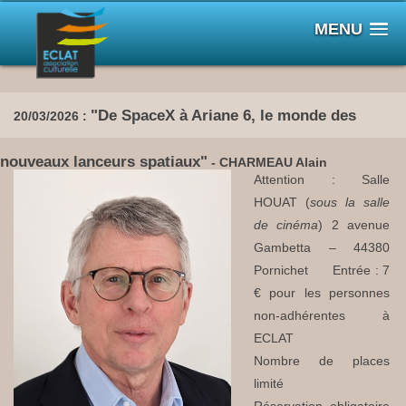
MENU
"De SpaceX à Ariane 6, le monde des
20/03/2026 :
nouveaux lanceurs spatiaux"
- CHARMEAU Alain
Attention : Salle
HOUAT (
sous la salle
de cinéma
) 2 avenue
Gambetta – 44380
Pornichet Entrée : 7
€ pour les personnes
non-adhérentes à
ECLAT
Nombre de places
limité
Réservation obligatoire