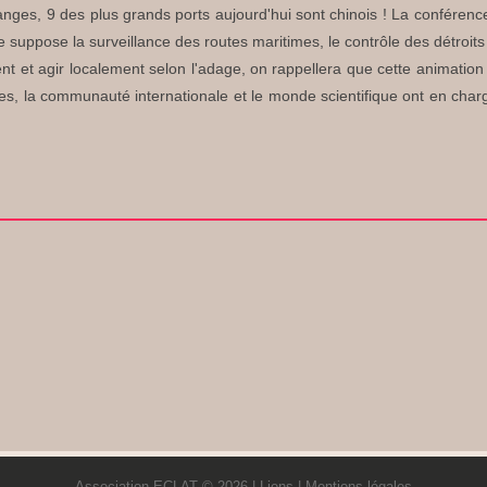
anges, 9 des plus grands ports aujourd'hui sont chinois ! La conférence
 suppose la surveillance des routes maritimes, le contrôle des détroit
nt et agir localement selon l'adage, on rappellera que cette animation
ales, la communauté internationale et le monde scientifique ont en char
Association ECLAT © 2026 |
Liens
|
Mentions légales