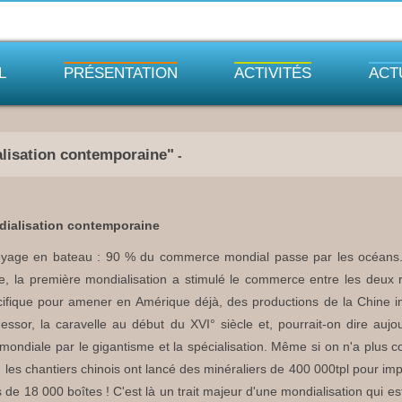
L
PRÉSENTATION
ACTIVITÉS
ACT
lisation contemporaine"
-
dialisation contemporaine
oyage en bateau : 90 % du commerce mondial passe par les océans. C'e
e, la première mondialisation a stimulé le commerce entre les deux ri
acifique pour amener en Amérique déjà, des productions de la Chine i
essor, la caravelle au début du XVI° siècle et, pourrait-on dire auj
ondiale par le gigantisme et la spécialisation. Même si on n'a plus c
), les chantiers chinois ont lancé des minéraliers de 400 000tpl pour i
de 18 000 boîtes ! C'est là un trait majeur d'une mondialisation qui est