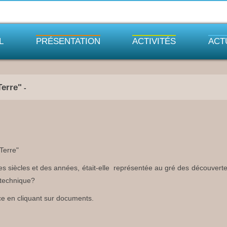
L
PRÉSENTATION
ACTIVITÉS
ACT
Terre"
-
Terre"
es siècles et des années, était-elle représentée au gré des découvertes
 technique?
e en cliquant sur documents.