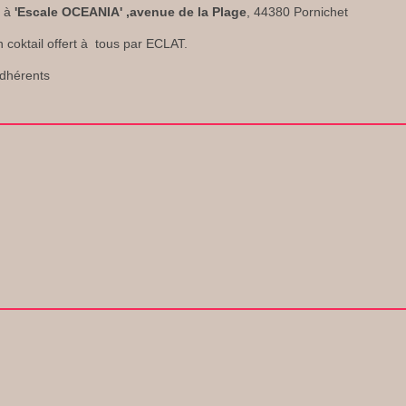
u à
'Escale OCEANIA' ,avenue de la Plage
, 44380 Pornichet
n coktail offert à tous par ECLAT.
adhérents