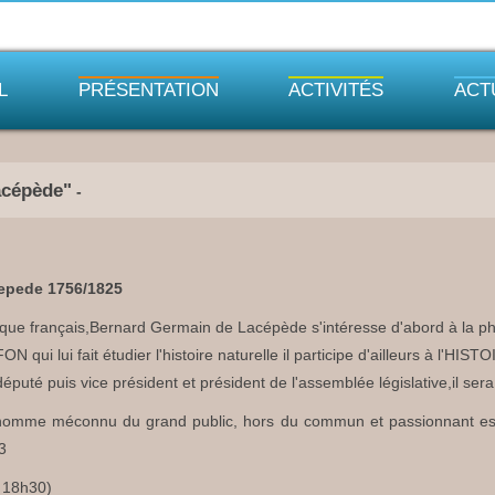
L
PRÉSENTATION
ACTIVITÉS
ACT
acépède"
-
epede 1756/1825
ique français,Bernard Germain de Lacépède s'intéresse d'abord à la phi
FFON qui lui fait étudier l'histoire naturelle il participe d'ailleurs à
puté puis vice président et président de l'assemblée législative,il ser
homme méconnu du grand public, hors du commun et passionnant est 
3
 18h30)