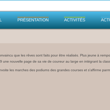
L
PRÉSENTATION
ACTIVITÉS
ACT
onvaincu que les rêves sont faits pour être réalisés. Plus jeune à rem
9 une nouvelle page de sa vie de coureur au large en intégrant la cla
nvoite les marches des podiums des grandes courses et s'affirme parmi