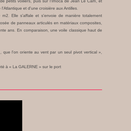
 de petits voiliers, puis sur l'Imoca de Jean Le Cam, et
Atlantique et d'une croisière aux Antilles.
m2. Elle s'affale et s'envoie de manière totalement
mposée de panneaux articulés en matériaux composites,
ente ans. En comparaison, une voile classique haut de
que l'on oriente au vent par un seul pivot vertical »,
d'été à « La GALERNE » sur le port