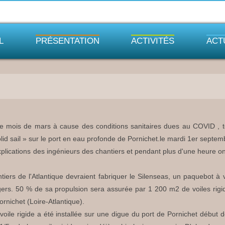
L
PRÉSENTATION
ACTIVITÉS
ACT
le mois de mars à cause des conditions sanitaires dues au COVID , 
Solid sail » sur le port en eau profonde de Pornichet.le mardi 1er septe
explications des ingénieurs des chantiers et pendant plus d'une heure
tiers de l'Atlantique devraient fabriquer le Silenseas, un paquebot à
s. 50 % de sa propulsion sera assurée par 1 200 m2 de voiles rigid
Pornichet (Loire-Atlantique).
 voile rigide a été installée sur une digue du port de Pornichet début d