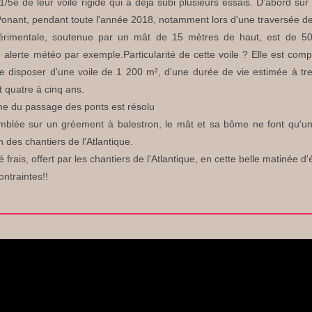
1/5e de leur voile rigide qui a déjà subi plusieurs essais. D'abord sur
Ponant, pendant toute l'année 2018, notamment lors d'une traversée de l'
périmentale, soutenue par un mât de 15 mètres de haut, est de 50 
 alerte météo par exemple.Particularité de cette voile ? Elle est co
e disposer d'une voile de 1 200 m², d'une durée de vie estimée à tr
 quatre à cinq ans.
me du passage des ponts est résolu
emblée sur un gréement à balestron, le mât et sa bôme ne font qu'un, 
n des chantiers de l'Atlantique.
frais, offert par les chantiers de l'Atlantique, en cette belle matinée 
ntraintes!!