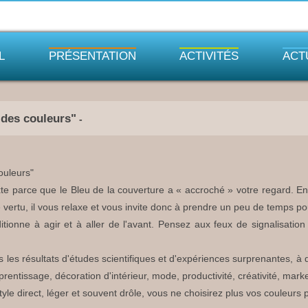
L
PRÉSENTATION
ACTIVITÉS
ACT
 des couleurs"
-
ouleurs"
xte parce que le Bleu de la couverture a « accroché » votre regard. En 
e vertu, il vous relaxe et vous invite donc à prendre un peu de temps po
itionne à agir et à aller de l'avant. Pensez aux feux de signalisation 
 les résultats d'études scientifiques et d'expériences surprenantes, à q
entissage, décoration d'intérieur, mode, productivité, créativité, market
style direct, léger et souvent drôle, vous ne choisirez plus vos couleurs 