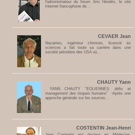
l'administrateur du forum Jimi Hendrix, le site
Internet francophone de...
CEVAER Jean
Nazairien, ingénieur chimiste, licencié ès
sciences a fait toute sa carrière dans une
société pétrolière des USA où...
CHAUTY Yann
YANN CHAUTY "EOLIENNES: défis et
management des risques humains" -Après une
approche générale sur les sources...
COSTENTIN Jean-Henri
Jean Costentin est docteur en Médecine,